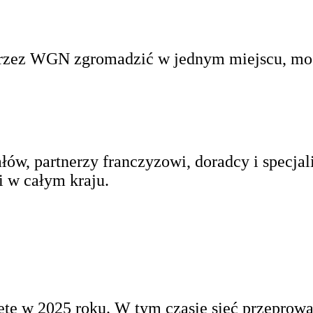
rzez WGN zgromadzić w jednym miejscu, mogł
ałów, partnerzy franczyzowi, doradcy i specjal
i w całym kraju.
te w 2025 roku. W tym czasie sieć przeprowad