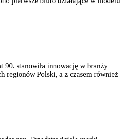
ono pierwsze biuro działające w modelu
t 90. stanowiła innowację w branży
ch regionów Polski, a z czasem również