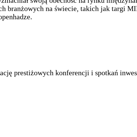
zmacniał swoją obecność na rynku międzyna
iach branżowych na świecie, takich jak tar
openhadze.
ację prestiżowych konferencji i spotkań inwe