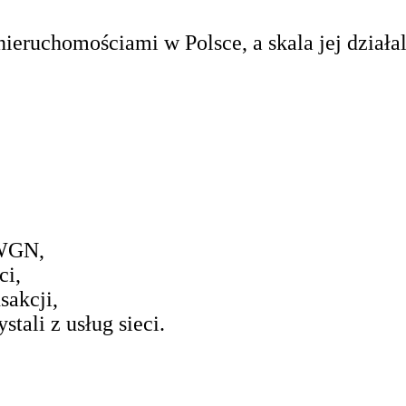
ieruchomościami w Polsce, a skala jej działa
 WGN,
ci,
sakcji,
stali z usług sieci.